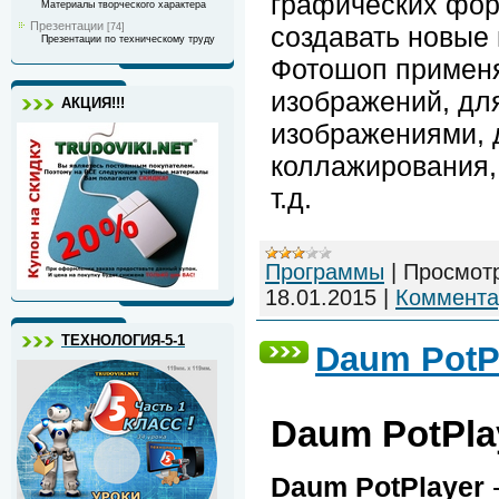
графических фор
Материалы творческого характера
Презентации
создавать новые 
[74]
Презентации по техническому труду
Фотошоп применя
изображений, дл
АКЦИЯ!!!
изображениями, 
коллажирования,
т.д.
Программы
|
Просмот
18.01.2015
|
Коммента
ТЕХНОЛОГИЯ-5-1
Daum PotPl
Daum PotPlay
Daum PotPlayer