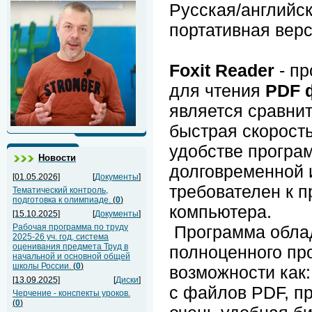
Русская/английс
портативная вер
Foxit Reader
- п
для чтения
PDF 
является сравни
быстрая скорость
удобстве програм
Новости
долговременной 
[01.05.2026]
[
Документы
]
требователен к 
Тематический контроль,
подготовка к олимпиаде.
(
0
)
компьютера.
[15.10.2025]
[
Документы
]
Рабочая программа по труду
Программа обла
2025-26 уч. год, система
оценивания предмета Труд в
полноценного пр
начальной и основной общей
школы России.
(
0
)
возможности как:
[13.09.2025]
[
Диски
]
с файлов PDF, пр
Черчение - конспекты уроков.
(
0
)