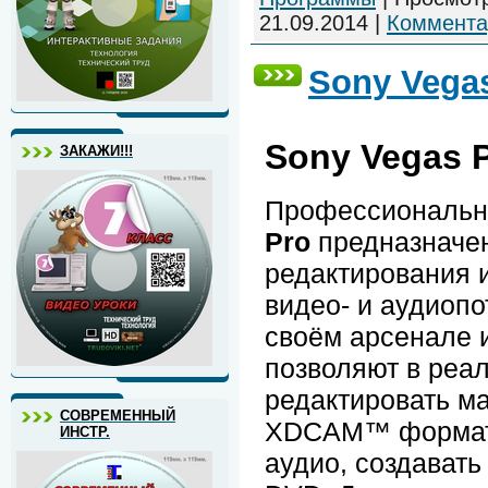
21.09.2014
|
Коммента
Sony Vegas
Sony Vegas P
ЗАКАЖИ!!!
Профессиональн
Pro
предназначен
редактирования 
видео- и аудиопо
своём арсенале 
позволяют в реа
редактировать м
СОВРЕМЕННЫЙ
XDCAM™ форматов
ИНСТР.
аудио, создават