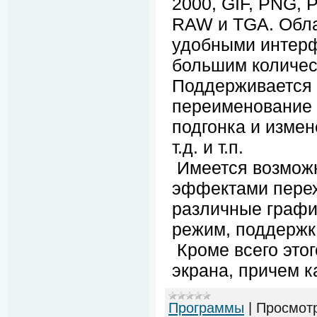
2000, GIF, PNG, 
RAW и TGA. Обла
удобными интерф
большим количес
Поддерживается 
переименование 
подгонка и измен
т.д. и т.п.
Имеется возможн
эффектами перех
различные граф
режим, поддержка
Кроме всего это
экрана, причем ка
Программы
|
Просмот