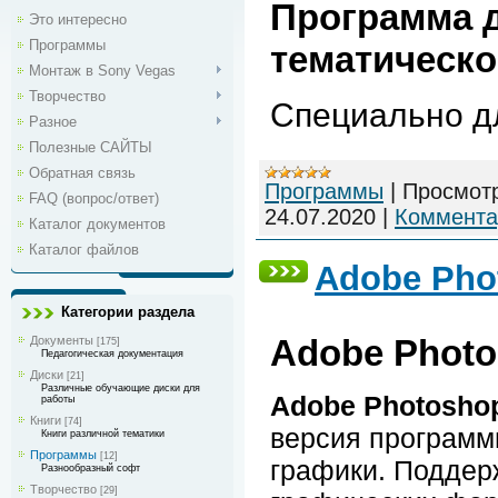
Программа д
Это интересно
Программы
тематическо
Монтаж в Sony Vegas
Творчество
Специально д
Разное
Полезные САЙТЫ
Обратная связь
Программы
|
Просмот
FAQ (вопрос/ответ)
24.07.2020
|
Коммента
Каталог документов
Каталог файлов
Adobe Pho
Категории раздела
Adobe Phot
Документы
[175]
Педагогическая документация
Диски
[21]
Различные обучающие диски для
Adobe Photosho
работы
Книги
[74]
версия программ
Книги различной тематики
Программы
[12]
графики. Поддер
Разнообразный софт
Творчество
[29]