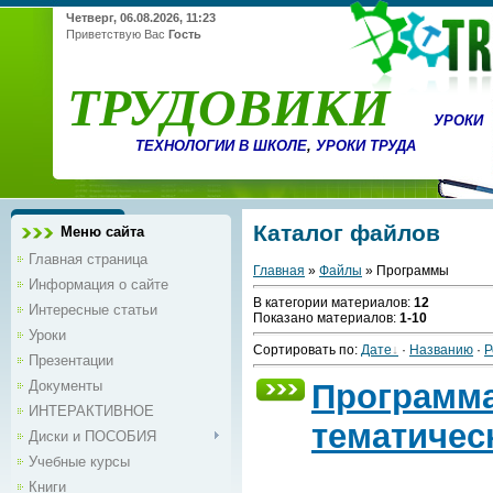
Четверг, 06.08.2026, 11:23
Приветствую Вас
Гость
ТРУДОВИКИ
УРОКИ
ТЕХНОЛОГИИ В ШКОЛЕ
,
УРОКИ ТРУДА
Каталог файлов
Меню сайта
Главная страница
Главная
»
Файлы
» Программы
Информация о сайте
В категории материалов
:
12
Интересные статьи
Показано материалов
:
1-10
Уроки
Сортировать по
:
Дате
·
Названию
·
Р
Презентации
Документы
Программа
ИНТЕРАКТИВНОЕ
тематичес
Диски и ПОСОБИЯ
Учебные курсы
Книги