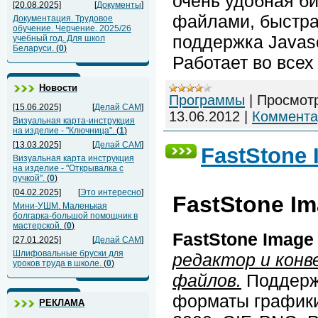
очень удобная б
[20.08.2025]
[
Документы
]
файлами, быстра
Документация. Трудовое
обучение. Черчение. 2025/26
поддержка Javasc
учебный год. Для школ
Беларуси.
(
0
)
Работает во всех
Новости
Программы
|
Просмот
[15.06.2025]
[
Делай САМ
]
13.06.2012
|
Коммента
Визуальная карта-инструкция
на изделие - "Ключница".
(
1
)
[13.03.2025]
[
Делай САМ
]
FastStone 
Визуальная карта инструкция
на изделие - "Открывалка с
ручкой".
(
0
)
[04.02.2025]
[
Это интересно
]
FastStone Im
Мини-УШМ. Маленькая
болгарка-большой помощник в
мастерской.
(
0
)
FastStone Image
[27.01.2025]
[
Делай САМ
]
Шлифовальные бруски для
редактор и конв
уроков труда в школе.
(
0
)
файлов.
Поддерж
форматы графики
РЕКЛАМА