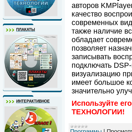
авторов KMPlayer
качество воспро
современных вид
также наличие в
ПЛАКАТЫ
обладает соврем
позволяет назнач
записывать восп
подключать DSP-
визуализацию пр
имеет большое ко
значительно улуч
ИНТЕРАКТИВНОЕ
Используйте ег
ТЕХНОЛОГИИ!
Программы
|
Просмот