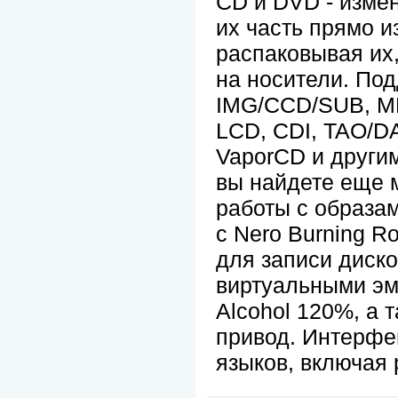
CD и DVD - изме
их часть прямо и
распаковывая их,
на носители. Под
IMG/CCD/SUB, MD
LCD, CDI, TAO/DA
VaporCD и други
вы найдете еще 
работы с образам
с Nero Burning R
для записи диск
виртуальными эм
Alcohol 120%, а 
привод. Интерфе
языков, включая 