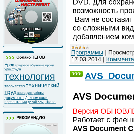
DVD. Для сохран
возможность прож
Вам не составит
со сложными вид
добавлением ком
Программы
|
Просмот
Облако ТЕГОВ
17.03.2014
|
Коммента
Урок
трудовое обучение
уроки
урок труда
AVS_Docum
технология
технический
творчество
труд
AVS Document
книги
для работы
документы
Делаем сами
презентация
Школа
делай сам
Версия ОБНОВЛ
РЕКОМЕНДУЮ
Работает с флеш
AVS Document C