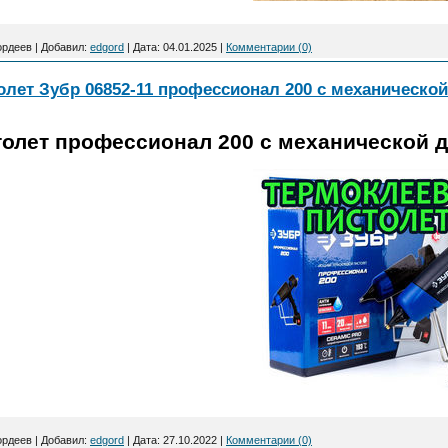
ордеев
|
Добавил:
edgord
|
Дата:
04.01.2025
|
Комментарии (0)
лет Зубр 06852-11 профессионал 200 с механической
олет профессионал 200 с механической д
ордеев
|
Добавил:
edgord
|
Дата:
27.10.2022
|
Комментарии (0)