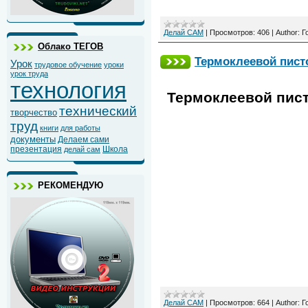
Делай САМ
|
Просмотров:
406
|
Author:
Г
Облако ТЕГОВ
Термоклеевой писто
Урок
трудовое обучение
уроки
урок труда
технология
Термоклеевой пист
технический
творчество
труд
книги
для работы
документы
Делаем сами
презентация
Школа
делай сам
РЕКОМЕНДУЮ
Делай САМ
|
Просмотров:
664
|
Author:
Г