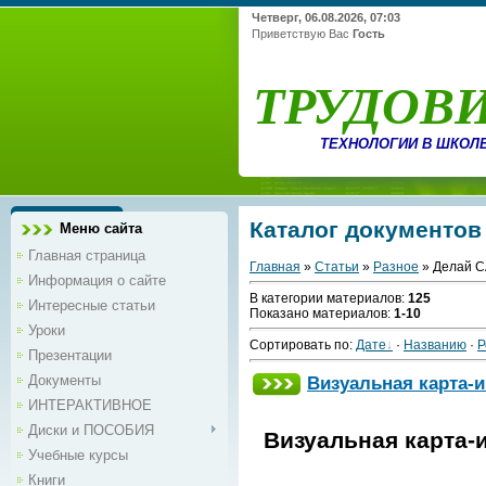
Четверг, 06.08.2026, 07:03
Приветствую Вас
Гость
ТРУДОВ
ТЕХНОЛОГИИ В ШКОЛ
Каталог документов
Меню сайта
Главная страница
Главная
»
Статьи
»
Разное
» Делай 
Информация о сайте
В категории материалов
:
125
Интересные статьи
Показано материалов
:
1-10
Уроки
Сортировать по
:
Дате
·
Названию
·
Р
Презентации
Документы
Визуальная карта-и
ИНТЕРАКТИВНОЕ
Диски и ПОСОБИЯ
Визуальная карта-и
Учебные курсы
Книги