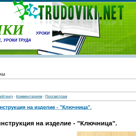
ИКИ
УРОКИ
Е
,
УРОКИ ТРУДА
САМ
ейтингу
·
Комментариям
·
Просмотрам
нструкция на изделие - "Ключница".
нструкция на изделие - "Ключница".