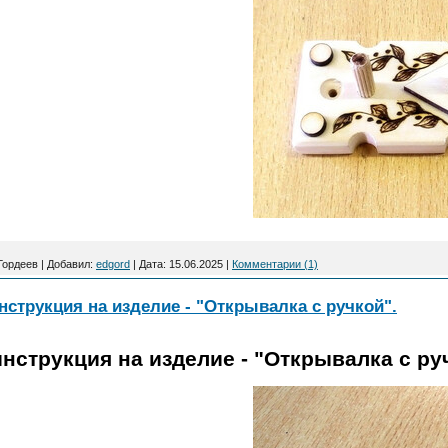
Гордеев
|
Добавил:
edgord
|
Дата:
15.06.2025
|
Комментарии (1)
нструкция на изделие - "Открывалка с ручкой".
нструкция на изделие - "Открывалка с ру