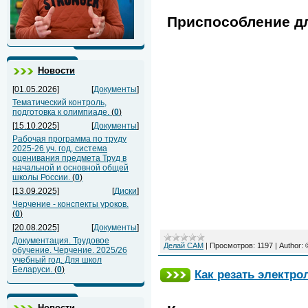
Приспособление дл
Новости
[01.05.2026]
[
Документы
]
Тематический контроль,
подготовка к олимпиаде.
(
0
)
[15.10.2025]
[
Документы
]
Рабочая программа по труду
2025-26 уч. год, система
оценивания предмета Труд в
начальной и основной общей
школы России.
(
0
)
[13.09.2025]
[
Диски
]
Черчение - конспекты уроков.
(
0
)
[20.08.2025]
[
Документы
]
Документация. Трудовое
Делай САМ
|
Просмотров:
1197
|
Author:
обучение. Черчение. 2025/26
учебный год. Для школ
Беларуси.
(
0
)
Как резать электро
Новости