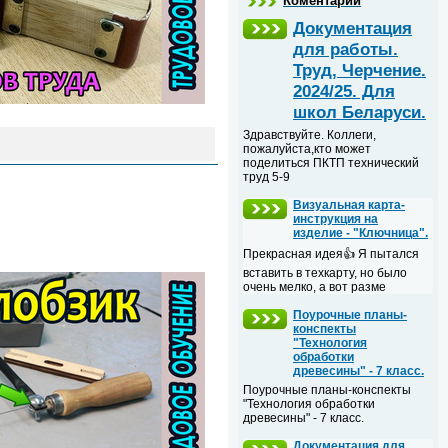
Коментарии
Документация
для работы.
Труд, Черчение.
2024/25. Для
школ Беларуси.
Здравствуйте. Коллеги,
пожалуйста,кто может
поделиться ПКТП технический
труд 5-9
Визуальная карта-
инструкция на
изделие - "Ключница".
Прекрасная идея👍 Я пытался
вставить в техкарту, но было
очень мелко, а вот разме
Поурочные планы-
конспекты
"Технология
обработки
древесины" - 7 класс.
Поурочные планы-конспекты
"Технология обработки
древесины" - 7 класс.
Документация для