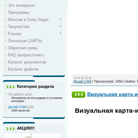
Это интересно
Программы
Монтаж в Sony Vegas
Творчество
Разное
Полезные САЙТЫ
Обратная связь
FAQ (вопрос/ответ)
Каталог документов
Каталог файлов
Делай САМ
|
Просмотров:
1450
|
Author:
Категории раздела
Визуальная карта и
По работе
[113]
Материалы не восшедшие в основные
категории
Делай САМ
[125]
Визуальная карта-и
1000 мелочей
АКЦИЯ!!!