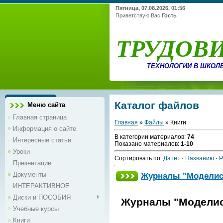
Пятница, 07.08.2026, 01:56
Приветствую Вас
Гость
ТРУДОВ
ТЕХНОЛОГИИ В ШКОЛ
Каталог файлов
Меню сайта
Главная страница
Главная
»
Файлы
» Книги
Информация о сайте
В категории материалов
:
74
Интересные статьи
Показано материалов
:
1-10
Уроки
Сортировать по
:
Дате
·
Названию
·
Р
Презентации
Документы
Журналы "Моделист-
ИНТЕРАКТИВНОЕ
Диски и ПОСОБИЯ
Журналы "Моделист
Учебные курсы
Книги