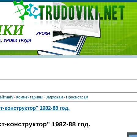
ИКИ
УРОКИ
Е
,
УРОКИ ТРУДА
ейтингу
·
Комментариям
·
Загрузкам
·
Просмотрам
конструктор" 1982-88 год.
-конструктор" 1982-88 год.