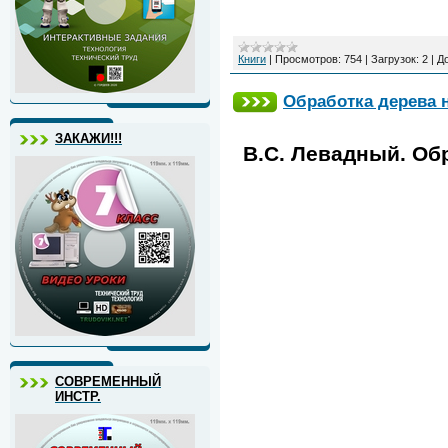
Книги
|
Просмотров:
754
|
Загрузок:
2
|
Д
Обработка дерева н
ЗАКАЖИ!!!
В.С. Левадный. Обр
СОВРЕМЕННЫЙ
ИНСТР.