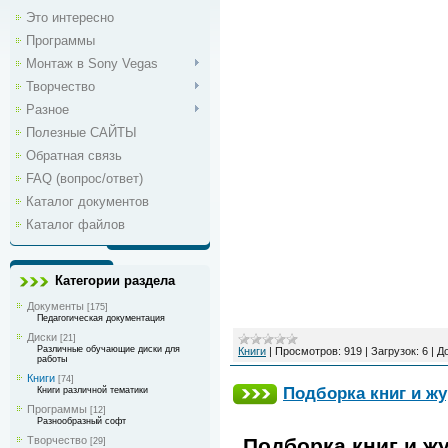
Это интересно
Программы
Монтаж в Sony Vegas
Творчество
Разное
Полезные САЙТЫ
Обратная связь
FAQ (вопрос/ответ)
Каталог документов
Каталог файлов
Категории раздела
Документы
[175]
Педагогическая документация
Диски
[21]
Различные обучающие диски для
Книги
|
Просмотров:
919
|
Загрузок:
6
|
Д
работы
Книги
[74]
Подборка книг и жу
Книги различной тематики
Программы
[12]
Разнообразный софт
Подборка книг и ж
Творчество
[29]