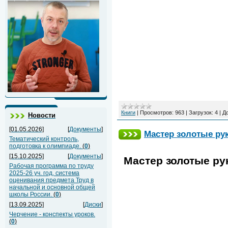
Книги
|
Просмотров:
963
|
Загрузок:
4
|
Д
Новости
[01.05.2026]
[
Документы
]
Мастер золотые рук
Тематический контроль,
подготовка к олимпиаде.
(
0
)
[15.10.2025]
[
Документы
]
Мастер золотые ру
Рабочая программа по труду
2025-26 уч. год, система
оценивания предмета Труд в
начальной и основной общей
школы России.
(
0
)
[13.09.2025]
[
Диски
]
Черчение - конспекты уроков.
(
0
)