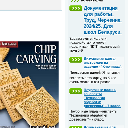
Коментарии
Документация
для работы.
Труд, Черчение.
2024/25. Для
школ Беларуси.
Здравствуйте. Коллеги,
пожалуйста,кто может
поделиться ПКТП технический
труд 5-9
Визуальная карта-
инструкция на
изделие - "Ключница".
Прекрасная идея👍 Я пытался
вставить в техкарту, но было
очень мелко, а вот разме
Поурочные планы-
конспекты
"Технология
обработки
древесины" - 7 класс.
Поурочные планы-конспекты
"Технология обработки
древесины" - 7 класс.
Документация для