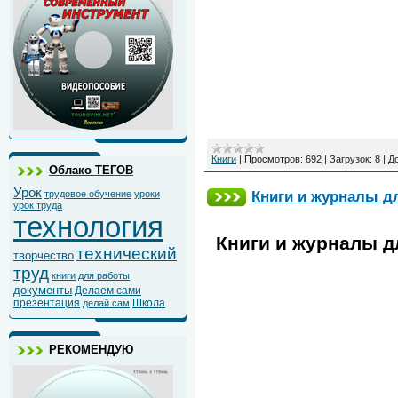
Книги
|
Просмотров:
692
|
Загрузок:
8
|
Д
Облако ТЕГОВ
Урок
Книги и журналы д
трудовое обучение
уроки
урок труда
технология
Книги и журналы д
технический
творчество
труд
книги
для работы
документы
Делаем сами
презентация
Школа
делай сам
РЕКОМЕНДУЮ