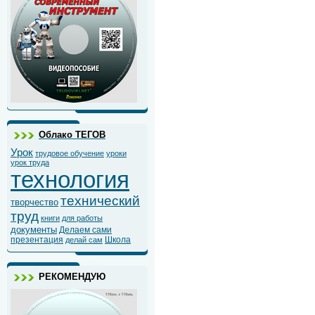
Облако ТЕГОВ
Урок
трудовое обучение
уроки
урок труда
технология
технический
творчество
труд
книги
для работы
документы
Делаем сами
презентация
Школа
делай сам
РЕКОМЕНДУЮ