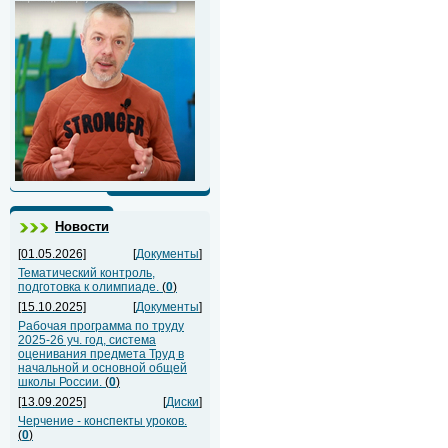
Новости
[01.05.2026]
[
Документы
]
Тематический контроль,
подготовка к олимпиаде.
(
0
)
[15.10.2025]
[
Документы
]
Рабочая программа по труду
2025-26 уч. год, система
оценивания предмета Труд в
начальной и основной общей
школы России.
(
0
)
[13.09.2025]
[
Диски
]
Черчение - конспекты уроков.
(
0
)