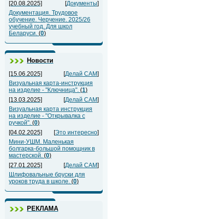
[20.08.2025]
[
Документы
]
Документация. Трудовое
обучение. Черчение. 2025/26
учебный год. Для школ
Беларуси.
(
0
)
Новости
[15.06.2025]
[
Делай САМ
]
Визуальная карта-инструкция
на изделие - "Ключница".
(
1
)
[13.03.2025]
[
Делай САМ
]
Визуальная карта инструкция
на изделие - "Открывалка с
ручкой".
(
0
)
[04.02.2025]
[
Это интересно
]
Мини-УШМ. Маленькая
болгарка-большой помощник в
мастерской.
(
0
)
[27.01.2025]
[
Делай САМ
]
Шлифовальные бруски для
уроков труда в школе.
(
0
)
РЕКЛАМА