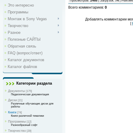
Просмотров
:
2468
|
Загрузок
:
74
|
Рейтин
Это интересно
Всего комментариев
:
0
Программы
Монтаж в Sony Vegas
Добавлять комментарии мог
[
Творчество
Разное
Полезные САЙТЫ
Обратная связь
FAQ (вопрос/ответ)
Каталог документов
Каталог файлов
Категории раздела
Документы
[175]
Педагогическая документация
Диски
[21]
Различные обучающие диски для
работы
Книги
[74]
Книги различной тематики
Программы
[12]
Разнообразный софт
Творчество
[29]