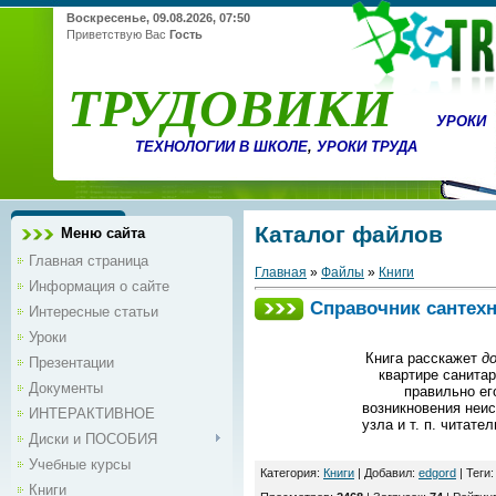
Воскресенье, 09.08.2026, 07:50
Приветствую Вас
Гость
ТРУДОВИКИ
УРОКИ
ТЕХНОЛОГИИ В ШКОЛЕ
,
УРОКИ ТРУДА
Каталог файлов
Меню сайта
Главная страница
Главная
»
Файлы
»
Книги
Информация о сайте
Справочник сантех
Интересные статьи
Уроки
Книга расскажет
д
Презентации
квартире санитар
Документы
правильно ег
возникновения неис
ИНТЕРАКТИВНОЕ
узла и т. п. читат
Диски и ПОСОБИЯ
Учебные курсы
Категория
:
Книги
|
Добавил
:
edgord
|
Теги
Книги