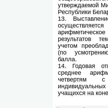
утверждаемой Ми
Республики Бела
13. Выставлени
осуществля
арифметическ
результатов те
учетом преобла
(по усмотрению
балла.
14. Годовая от
среднее арифм
четвертям 
индивидуальны
учащихся на коне