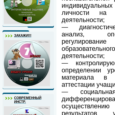
индивидуальн
личности на 
деятельности;
— диагностиче
анализ, опера
ЗАКАЖИ!!!
регулирова
образовательно
деятельности;
— контролиру
определении ур
материала в 
аттестации учащи
— социальна
дифференцир
СОВРЕМЕННЫЙ
ИНСТР.
осуществлени
результатов 