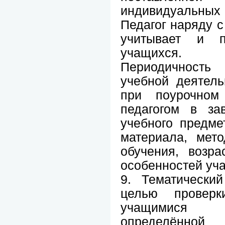
индивидуальных
Педагог наряду 
учитывает и п
учащихся.
Периодичность 
учебной деятель
при поурочном 
педагогом в за
учебного предме
материала, мет
обучения, возр
особенностей уч
9. Тематически
целью провер
учащимися у
определённо