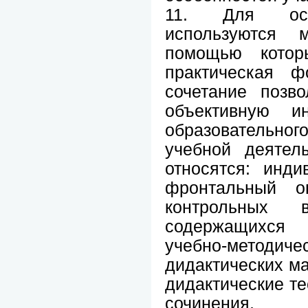
11. Для осущ
используются 
помощью которы
практическая 
сочетание позв
объективную и
образовательног
учебной деятел
относятся: инди
фронтальный о
контрольных 
содержащихся 
учебно-метод
дидактических ма
дидактические те
сочинения, 