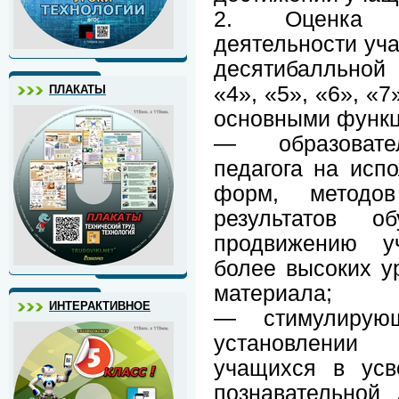
2. Оценка р
деятельности уч
десятибалльной 
«4», «5», «6», «7
ПЛАКАТЫ
основными функц
— образовате
педагога на исп
форм, методо
результатов об
продвижению у
более высоких у
материала;
ИНТЕРАКТИВНОЕ
— стимулирую
установлении
учащихся в усв
познавательной 