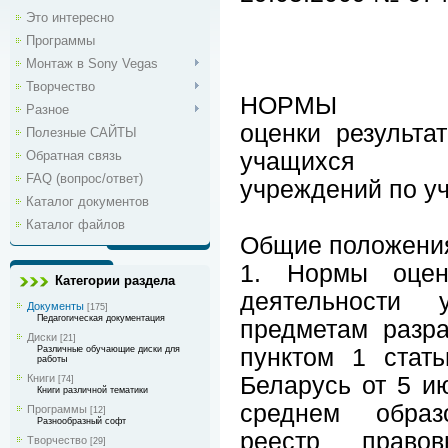
Это интересно
Программы
Монтаж в Sony Vegas
Творчество
НОРМЫ
Разное
оценки результа
Полезные САЙТЫ
Обратная связь
учащихся об
FAQ (вопрос/ответ)
учреждений по у
Каталог документов
Каталог файлов
Общие положени
1. Нормы оценк
Категории раздела
деятельности
Документы
[175]
Педагогическая документация
предметам разра
Диски
[21]
Различные обучающие диски для
пунктом 1 стат
работы
Книги
Беларусь от 5 и
[74]
Книги различной тематики
среднем образ
Программы
[12]
Разнообразный софт
реестр право
Творчество
[29]