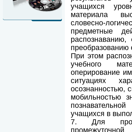
учащихся уров
материала выс
словесно-лог
предметные де
распознаванию,
преобразованию 
При этом распоз
учебного мат
оперирование им
ситуациях хара
осознанностью, с
мобильностью з
познавательн
учащихся в выпо
7. Для про
промежуточной