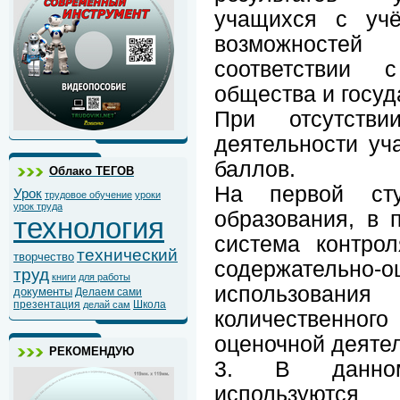
учащихся с учё
возможносте
соответствии 
общества и госуд
При отсутстви
деятельности уч
баллов.
Облако ТЕГОВ
На первой сту
Урок
трудовое обучение
уроки
урок труда
образования, в 
технология
система контро
технический
творчество
содержательно
труд
книги
для работы
использовани
документы
Делаем сами
презентация
Школа
делай сам
количественног
оценочной деятел
РЕКОМЕНДУЮ
3. В данном
используются