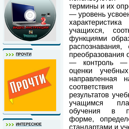
термины и их опр
— уровень усвое
характеристик
учащихся, соо
функциями обра
распознавания,
преобразования о
ПРОЧТИ
— контроль — 
оценки учебных
направленная н
соответствия
результатов уче
учащимся пла
обучения в пре
форме, определ
ИНТЕРЕСНОЕ
стандартами и у