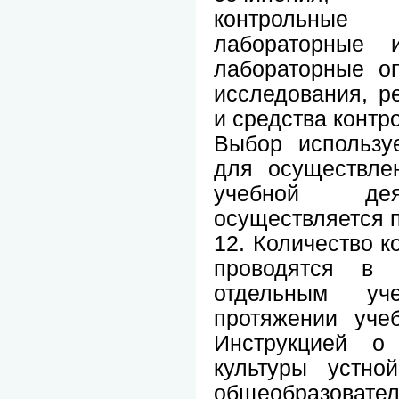
контрольные 
лабораторные и
лабораторные о
исследования, р
и средства контр
Выбор использу
для осуществлен
учебной дея
осуществляется п
12. Количество к
проводятся в
отдельным уч
протяжении учеб
Инструкцией о
культуры устно
общеобразова