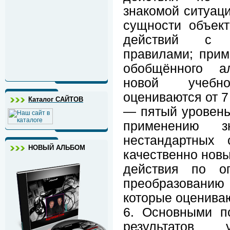
знакомой ситуаци
сущности объект
действий с ч
правилами; прим
обобщённого а
новой учебн
оцениваются от 7
Каталог САЙТОВ
— пятый уровень
применению з
нестандартных 
НОВЫЙ АЛЬБОМ
качественно новы
действия по о
преобразовани
которые оцениваю
6. Основными по
результатов 