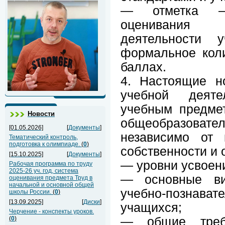
— отметка — 
оценивания у
деятельности у
формальное кол
баллах.
4. Настоящие н
учебной деят
учебным предме
Новости
общеобразова
[01.05.2026]
[
Документы
]
независимо от
Тематический контроль,
подготовка к олимпиаде.
(
0
)
собственности и 
[15.10.2025]
[
Документы
]
— уровни усвоени
Рабочая программа по труду
2025-26 уч. год, система
— основные в
оценивания предмета Труд в
начальной и основной общей
учебно-познав
школы России.
(
0
)
[13.09.2025]
[
Диски
]
учащихся;
Черчение - конспекты уроков.
(
0
)
— общие треб