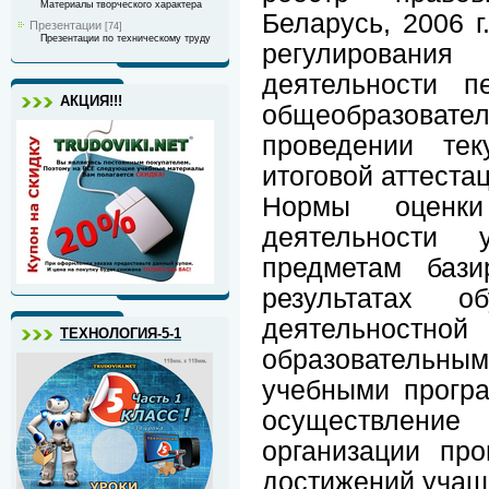
Материалы творческого характера
Беларусь, 2006 г
Презентации
[74]
Презентации по техническому труду
регулирования
деятельности пе
АКЦИЯ!!!
общеобразоват
проведении тек
итоговой аттеста
Нормы оценки
деятельности
предметам бази
результатах о
деятельностно
ТЕХНОЛОГИЯ-5-1
образователь
учебными прогр
осуществление
организации пр
достижений учащ