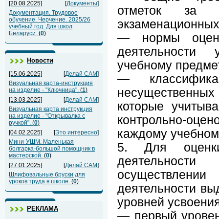
[20.08.2025]
[
Документы
]
отметок за ч
Документация. Трудовое
обучение. Черчение. 2025/26
экзаменационных
учебный год. Для школ
Беларуси.
(
0
)
— нормы оценк
деятельности
Новости
учебному предме
[15.06.2025]
[
Делай САМ
]
— классифика
Визуальная карта-инструкция
несущественных
на изделие - "Ключница".
(
1
)
[13.03.2025]
[
Делай САМ
]
которые учитыв
Визуальная карта инструкция
на изделие - "Открывалка с
контрольно-оце
ручкой".
(
0
)
каждому учебном
[04.02.2025]
[
Это интересно
]
Мини-УШМ. Маленькая
5. Для оценки
болгарка-большой помощник в
мастерской.
(
0
)
деятельнос
[27.01.2025]
[
Делай САМ
]
осуществлении
Шлифовальные бруски для
уроков труда в школе.
(
0
)
деятельности вы
уровней усвоения
РЕКЛАМА
— первый уровен