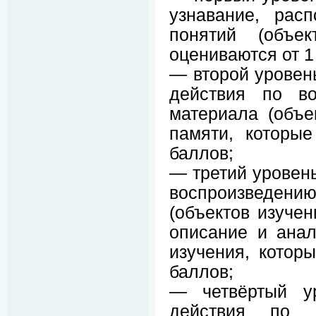
узнавание, рас
понятий (объек
оцениваются от 1
— второй уровен
действия по во
материала (объе
памяти, которы
баллов;
— третий уровень
воспроизведен
(объектов изучен
описание и анал
изучения, котор
баллов;
— четвёртый ур
действия по 