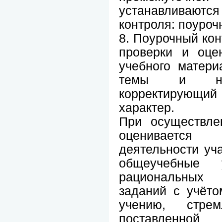
устанавливаю
контроля: поуроч
8. Поурочный кон
проверки и оце
учебного матери
темы и нос
корректирующ
характер.
При осуществле
оцениваетс
деятельности уч
общеучебные у
рациональных
заданий с учёто
учению, стре
поставленн