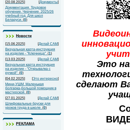
[20.08.2025]
[
Документы
]
Документация. Трудовое
обучение. Черчение. 2025/26
учебный год. Для школ
Беларуси.
(
0
)
Видеои
Новости
инноваци
[15.06.2025]
[
Делай САМ
]
Визуальная карта-инструкция
учит
на изделие - "Ключница".
(
1
)
[13.03.2025]
[
Делай САМ
]
Это на
Визуальная карта инструкция
на изделие - "Открывалка с
технолог
ручкой".
(
0
)
[04.02.2025]
[
Это интересно
]
сделают В
Мини-УШМ. Маленькая
болгарка-большой помощник в
учащ
мастерской.
(
0
)
[27.01.2025]
[
Делай САМ
]
Шлифовальные бруски для
Со
уроков труда в школе.
(
0
)
ВИДЕ
РЕКЛАМА