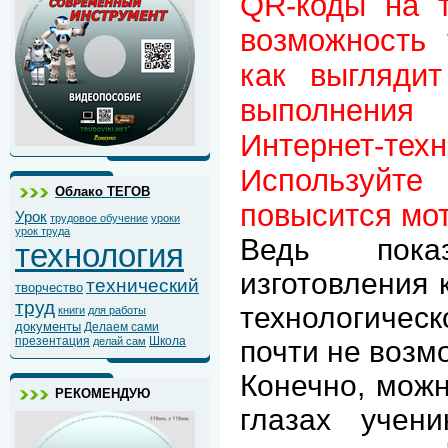
QR-коды на т
возможность 
как выглядит
выполнения 
Интернет-
Используйт
Облако ТЕГОВ
повысится мо
Урок
трудовое обучение
уроки
урок труда
Ведь пока
технология
изготовления 
технический
творчество
труд
технологичес
книги
для работы
документы
Делаем сами
презентация
Школа
делай сам
почти не возм
Конечно, можн
РЕКОМЕНДУЮ
глазах учен