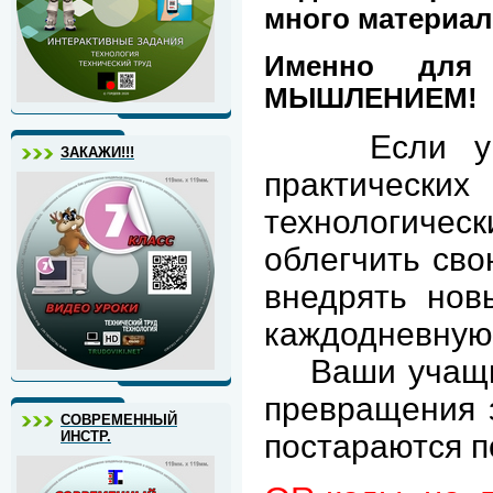
много материал
Именно для
МЫШЛЕНИЕМ!
Если у Ва
ЗАКАЖИ!!!
практически
технологиче
облегчить сво
внедрять но
каждодневную 
Ваши учащиес
превращения з
СОВРЕМЕННЫЙ
постараются п
ИНСТР.