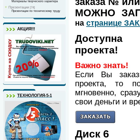
заказа № или
Материалы творческого характера
Презентации
[74]
МОЖНО ЗАП
Презентации по техническому труду
на
странице ЗА
АКЦИЯ!!!
Доступна
проекта!
Важно знать!
Если Вы зака
проекта, то п
мгновенно, сраз
ТЕХНОЛОГИЯ-5-1
свои деньги и вр
Диск 6