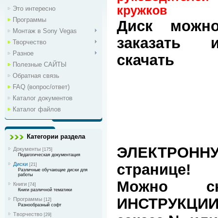
кружков
Это интересно
Программы
Диск можн
Монтаж в Sony Vegas
заказать 
Творчество
Разное
скачать
Полезные САЙТЫ
Обратная связь
FAQ (вопрос/ответ)
Каталог документов
Каталог файлов
Категории раздела
ЭЛЕКТРОННУ
Документы
[175]
Педагогическая документация
Диски
странице!
[21]
Различные обучающие диски для
работы
Можно с
Книги
[74]
Книги различной тематики
ИНСТРУКЦИИ 
Программы
[12]
Разнообразный софт
Творчество
[29]