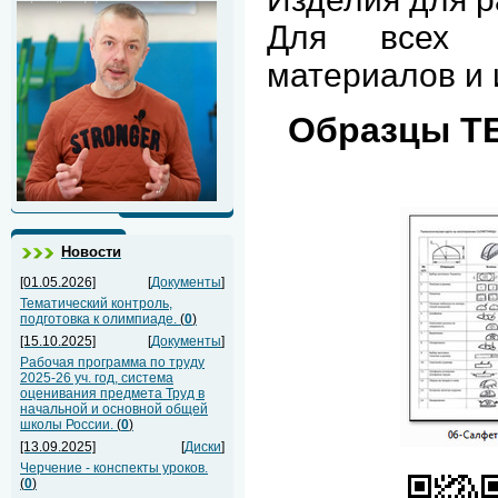
Для всех 
материалов и 
Образцы Т
Новости
[01.05.2026]
[
Документы
]
Тематический контроль,
подготовка к олимпиаде.
(
0
)
[15.10.2025]
[
Документы
]
Рабочая программа по труду
2025-26 уч. год, система
оценивания предмета Труд в
начальной и основной общей
школы России.
(
0
)
[13.09.2025]
[
Диски
]
Черчение - конспекты уроков.
(
0
)