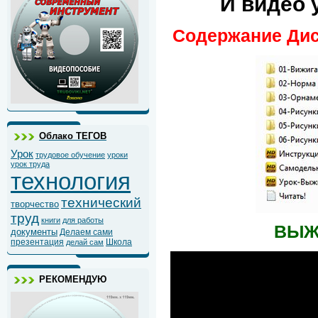
И видео 
Содержание Ди
Облако ТЕГОВ
Урок
трудовое обучение
уроки
урок труда
технология
технический
творчество
труд
книги
для работы
ВЫЖ
документы
Делаем сами
презентация
Школа
делай сам
РЕКОМЕНДУЮ