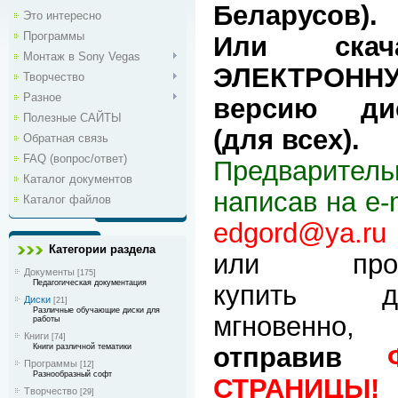
Беларусов).
Это интересно
Программы
Или скач
Монтаж в Sony Vegas
ЭЛЕКТРОНН
Творчество
Разное
версию ди
Полезные САЙТЫ
(для всех).
Обратная связь
FAQ (вопрос/ответ)
Предваритель
Каталог документов
написав на e-
Каталог файлов
edgord@ya.ru
Категории раздела
или прос
Документы
[175]
Педагогическая документация
купить д
Диски
[21]
Различные обучающие диски для
мгновенно,
работы
Книги
[74]
Книги различной тематики
отправив
Программы
[12]
Разнообразный софт
СТРАНИЦЫ!
Творчество
[29]