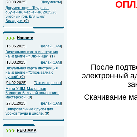
ОПЛ
[20.08.2025]
[
Документы
]
Документация. Трудовое
обучение. Черчение. 2025/26
учебный год. Для школ
Беларуси.
(
0
)
Новости
[15.06.2025]
[
Делай САМ
]
Визуальная карта-инструкция
на изделие - "Ключница".
(
1
)
[13.03.2025]
[
Делай САМ
]
После подтв
Визуальная карта инструкция
на изделие - "Открывалка с
электронный а
ручкой".
(
0
)
за
[04.02.2025]
[
Это интересно
]
Мини-УШМ. Маленькая
болгарка-большой помощник в
Скачивание ма
мастерской.
(
0
)
[27.01.2025]
[
Делай САМ
]
Шлифовальные бруски для
уроков труда в школе.
(
0
)
РЕКЛАМА