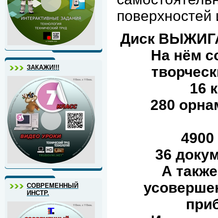
поверхностей 
Диск ВЫЖИГА
На нём с
ЗАКАЖИ!!!
творческ
16 
280 орна
4900
36 докум
А также
усоверше
СОВРЕМЕННЫЙ
ИНСТР.
при