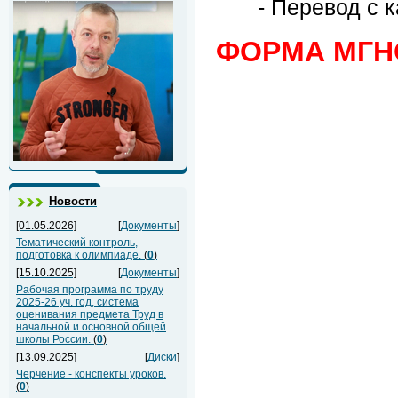
- Перевод с 
ФОРМА МГН
Новости
[01.05.2026]
[
Документы
]
Тематический контроль,
подготовка к олимпиаде.
(
0
)
[15.10.2025]
[
Документы
]
Рабочая программа по труду
2025-26 уч. год, система
оценивания предмета Труд в
начальной и основной общей
школы России.
(
0
)
[13.09.2025]
[
Диски
]
Черчение - конспекты уроков.
(
0
)