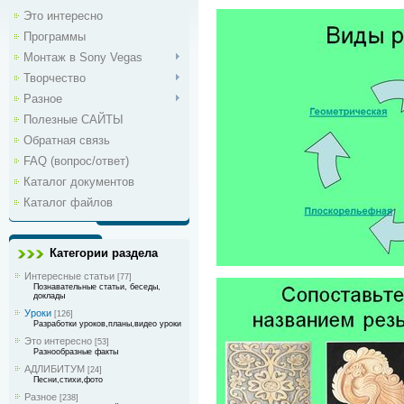
Это интересно
Программы
Монтаж в Sony Vegas
Творчество
Разное
Полезные САЙТЫ
Обратная связь
FAQ (вопрос/ответ)
Каталог документов
Каталог файлов
Категории раздела
Интересные статьи
[77]
Познавательные статьи, беседы,
доклады
Уроки
[126]
Разработки уроков,планы,видео уроки
Это интересно
[53]
Разнообразные факты
АДЛИБИТУМ
[24]
Песни,стихи,фото
Разное
[238]