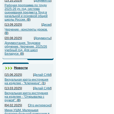
[15.10.2025]
[
Документы
]
Рабочая программа по труду
2025-26 уч. год, система
оценивания предмета Труд в
начальной и основной общей
школы России.
(
0
)
[13.09.2025]
[
Диски
]
Черчение - конспекты уроков.
(
0
)
[20.08.2025]
[
Документы
]
Документация. Трудовое
обучение. Черчение. 2025/26
учебный год. Для школ
Беларуси.
(
0
)
Новости
[15.06.2025]
[
Делай САМ
]
Визуальная карта-инструкция
на изделие - "Ключница".
(
1
)
[13.03.2025]
[
Делай САМ
]
Визуальная карта инструкция
на изделие - "Открывалка с
ручкой".
(
0
)
[04.02.2025]
[
Это интересно
]
Мини-УШМ. Маленькая
болгарка-большой помощник в