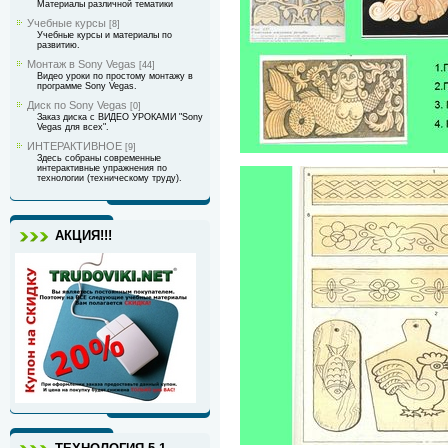
Материалы различной тематики
Учебные курсы
[8]
Учебные курсы и материалы по
развитию.
Монтаж в Sony Vegas
[44]
Видео уроки по простому монтажу в
программе Sony Vegas.
Диск по Sony Vegas
[0]
Заказ диска с ВИДЕО УРОКАМИ "Sony
Vegas для всех".
ИНТЕРАКТИВНОЕ
[9]
Здесь собраны современные
интерактивные упражнения по
технологии (техническому труду).
АКЦИЯ!!!