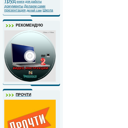
труд
книги
для работы
документы
Делаем сами
презентация
Школа
делай сам
РЕКОМЕНДУЮ
ПРОЧТИ