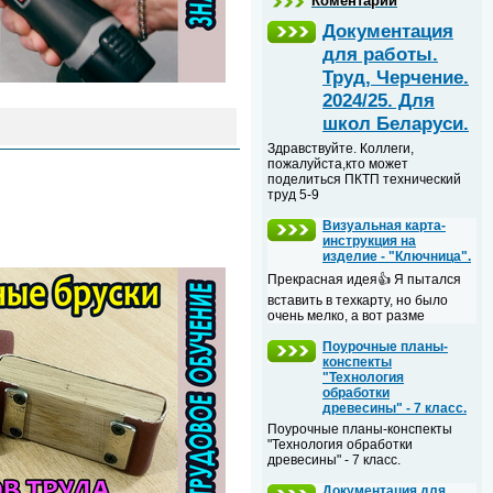
Коментарии
Документация
для работы.
Труд, Черчение.
2024/25. Для
школ Беларуси.
Здравствуйте. Коллеги,
пожалуйста,кто может
поделиться ПКТП технический
труд 5-9
Визуальная карта-
инструкция на
изделие - "Ключница".
Прекрасная идея👍 Я пытался
вставить в техкарту, но было
очень мелко, а вот разме
Поурочные планы-
конспекты
"Технология
обработки
древесины" - 7 класс.
Поурочные планы-конспекты
"Технология обработки
древесины" - 7 класс.
Документация для