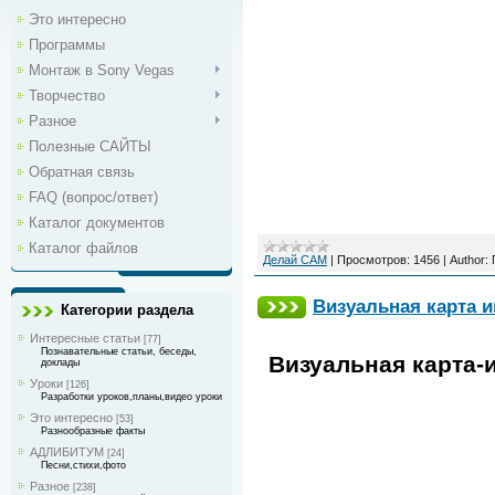
Это интересно
Программы
Монтаж в Sony Vegas
Творчество
Разное
Полезные САЙТЫ
Обратная связь
FAQ (вопрос/ответ)
Каталог документов
Каталог файлов
Делай САМ
|
Просмотров:
1456
|
Author:
Визуальная карта и
Категории раздела
Интересные статьи
[77]
Познавательные статьи, беседы,
Визуальная карта-и
доклады
Уроки
[126]
Разработки уроков,планы,видео уроки
Это интересно
[53]
Разнообразные факты
АДЛИБИТУМ
[24]
Песни,стихи,фото
Разное
[238]