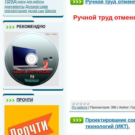
труд
Ручной труд отменя
книги
для работы
документы
Делаем сами
презентация
Школа
делай сам
Ручной труд отменя
РЕКОМЕНДУЮ
ПРОЧТИ
По работе
|
Просмотров:
386
|
Author:
Го
Проектирование со
технологий (ИКТ).