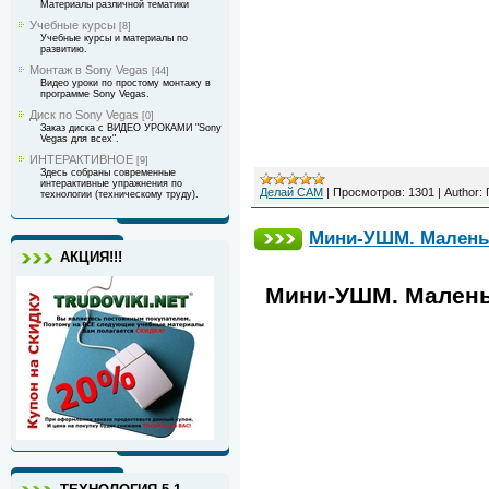
Материалы различной тематики
Учебные курсы
[8]
Учебные курсы и материалы по
развитию.
Монтаж в Sony Vegas
[44]
Видео уроки по простому монтажу в
программе Sony Vegas.
Диск по Sony Vegas
[0]
Заказ диска с ВИДЕО УРОКАМИ "Sony
Vegas для всех".
ИНТЕРАКТИВНОЕ
[9]
Здесь собраны современные
интерактивные упражнения по
Делай САМ
|
Просмотров:
1301
|
Author:
технологии (техническому труду).
Мини-УШМ. Маленьк
АКЦИЯ!!!
Мини-УШМ. Малень