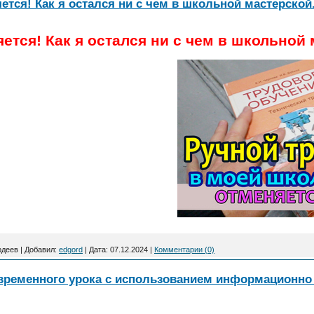
ется! Как я остался ни с чем в школьной мастерской
ется! Как я остался ни с чем в школьной
рдеев
|
Добавил:
edgord
|
Дата:
07.12.2024
|
Комментарии (0)
временного урока с использованием информационн