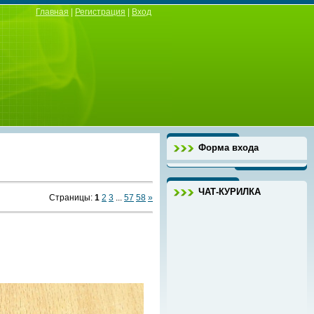
Главная
|
Регистрация
|
Вход
Форма входа
ЧАТ-КУРИЛКА
Страницы
:
1
2
3
...
57
58
»