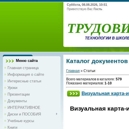
Суббота, 08.08.2026, 10:51
Приветствую Вас
Гость
ТРУДОВ
ТЕХНОЛОГИИ В ШКОЛ
Каталог документов
Меню сайта
Главная страница
Главная
»
Статьи
Информация о сайте
Всего материалов в каталоге
:
579
Интересные статьи
Показано материалов
:
1-10
Уроки
Визуальная карта-и
Презентации
Документы
Визуальная карта-и
ИНТЕРАКТИВНОЕ
Диски и ПОСОБИЯ
Учебные курсы
Книги