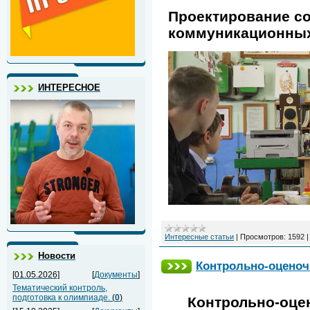
Проектирование с
коммуникационных 
ИНТЕРЕСНОЕ
Интересные статьи
|
Просмотров:
1592
Новости
Контрольно-оценочн
[01.05.2026]
[
Документы
]
Тематический контроль,
подготовка к олимпиаде.
(
0
)
Контрольно-оцен