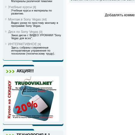
Материалы различной тематики
Учебные курсы
[8]
Учебные курсы и материалы по
развитию.
Добавлять комме
Монтаж в Sony Vegas
[44]
Видео уроки по простому монтажу в
программе Sony Vegas.
Диск по Sony Vegas
[0]
Заказ диска с ВИДЕО УРОКАМИ "Sony
Vegas для всех".
ИНТЕРАКТИВНОЕ
[9]
Здесь собраны современные
интерактивные упражнения по
технологии (техническому труду).
АКЦИЯ!!!