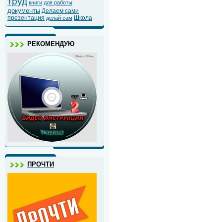
труд
книги
для работы
документы
Делаем сами
презентация
Школа
делай сам
РЕКОМЕНДУЮ
ПРОЧТИ