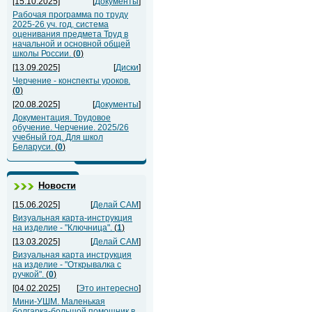
[15.10.2025]
[
Документы
]
Рабочая программа по труду
2025-26 уч. год, система
оценивания предмета Труд в
начальной и основной общей
школы России.
(
0
)
[13.09.2025]
[
Диски
]
Черчение - конспекты уроков.
(
0
)
[20.08.2025]
[
Документы
]
Документация. Трудовое
обучение. Черчение. 2025/26
учебный год. Для школ
Беларуси.
(
0
)
Новости
[15.06.2025]
[
Делай САМ
]
Визуальная карта-инструкция
на изделие - "Ключница".
(
1
)
[13.03.2025]
[
Делай САМ
]
Визуальная карта инструкция
на изделие - "Открывалка с
ручкой".
(
0
)
[04.02.2025]
[
Это интересно
]
Мини-УШМ. Маленькая
болгарка-большой помощник в