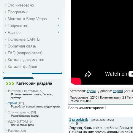
Это интересно
Программы
Монтаж в Sony Vegas
Творчество
Разное
Полезные САЙТЫ
Обратная связь
FAQ (вопрос/ответ)
Каталог документов
Каталог файлов
Категории раздела
Интересные статьи
Категория
:
Уроки
|
Добавил
:
edgord
(22.04
[77]
Познавательные статьи, беседы,
Просмотров
:
1240
|
Комментарии
:
1
|
Тег
доклады
Рейтинг
:
0.0
/
0
Уроки
[126]
Разработки уроков,планы,видео уроки
Всего комментариев
:
1
Это интересно
[53]
Разнообразные факты
1
proektnik
(29.04.2020 15:20)
АДЛИБИТУМ
[24]
0
Песни,стихи,фото
Эдуард, большое спасибо за Ваши р
Разное
[238]
Ссылки на них опубликованы на сайте "