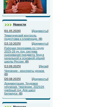
Новости
[01.05.2026]
[
Документы
]
Тематический контроль,
подготовка к олимпиаде.
(
0
)
[15.10.2025]
[
Документы
]
Рабочая программа по труду
2025-26 уч. год, система
оценивания предмета Труд в
начальной и основной общей
школы России.
(
0
)
[13.09.2025]
[
Диски
]
Черчение - конспекты уроков.
(
0
)
[20.08.2025]
[
Документы
]
Документация. Трудовое
обучение. Черчение. 2025/26
учебный год. Для школ
Беларуси.
(
0
)
Новости