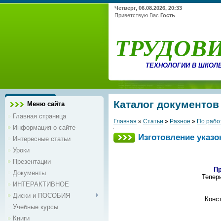
Четверг, 06.08.2026, 20:33
Приветствую Вас
Гость
ТРУДОВ
ТЕХНОЛОГИИ В ШКОЛ
Каталог документов
Меню сайта
Главная страница
Главная
»
Статьи
»
Разное
»
По рабо
Информация о сайте
Изготовление указо
Интересные статьи
Уроки
Презентации
Пр
Документы
Тепер
ИНТЕРАКТИВНОЕ
Диски и ПОСОБИЯ
Конст
Учебные курсы
Книги