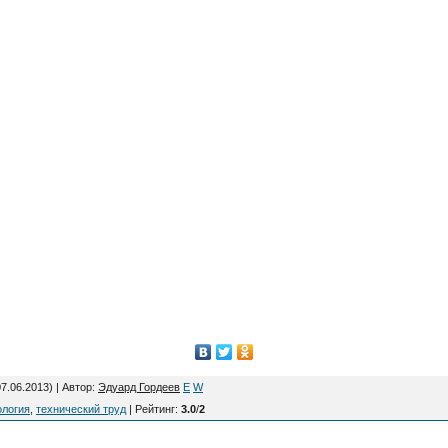
7.06.2013) |
Автор
:
Эдуард Гордеев
E
W
ология
,
технический труд
|
Рейтинг
:
3.0
/
2