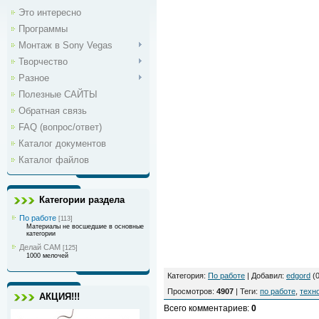
Это интересно
Программы
Монтаж в Sony Vegas
Творчество
Разное
Полезные САЙТЫ
Обратная связь
FAQ (вопрос/ответ)
Каталог документов
Каталог файлов
Категории раздела
По работе
[113]
Материалы не восшедшие в основные
категории
Делай САМ
[125]
1000 мелочей
Категория
:
По работе
|
Добавил
:
edgord
(0
Просмотров
:
4907
|
Теги
:
по работе
,
техн
АКЦИЯ!!!
Всего комментариев
:
0