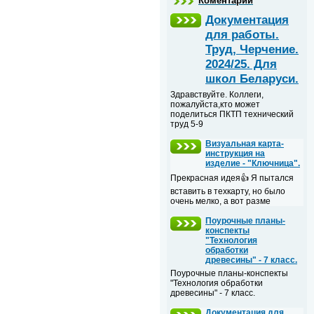
Коментарии
Документация
для работы.
Труд, Черчение.
2024/25. Для
школ Беларуси.
Здравствуйте. Коллеги,
пожалуйста,кто может
поделиться ПКТП технический
труд 5-9
Визуальная карта-
инструкция на
изделие - "Ключница".
Прекрасная идея👍 Я пытался
вставить в техкарту, но было
очень мелко, а вот разме
Поурочные планы-
конспекты
"Технология
обработки
древесины" - 7 класс.
Поурочные планы-конспекты
"Технология обработки
древесины" - 7 класс.
Документация для