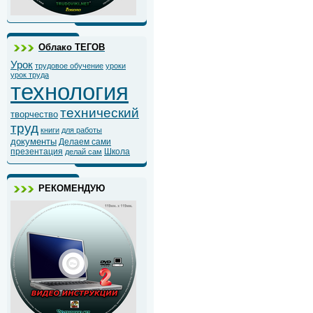
Облако ТЕГОВ
Урок
трудовое обучение
уроки
урок труда
технология
технический
творчество
труд
книги
для работы
документы
Делаем сами
презентация
Школа
делай сам
РЕКОМЕНДУЮ