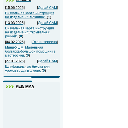
[15.06.2025]
[
Делай САМ
]
Визуальная карта-инструкция
на изделие - "Ключница".
(
1
)
[13.03.2025]
[
Делай САМ
]
Визуальная карта инструкция
на изделие - "Открывалка с
ручкой".
(
0
)
[04.02.2025]
[
Это интересно
]
Мини-УШМ. Маленькая
болгарка-большой помощник в
мастерской.
(
0
)
[27.01.2025]
[
Делай САМ
]
Шлифовальные бруски для
уроков труда в школе.
(
0
)
РЕКЛАМА