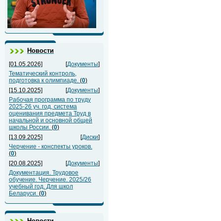
Новости
[01.05.2026]
[
Документы
]
Тематический контроль,
подготовка к олимпиаде.
(
0
)
[15.10.2025]
[
Документы
]
Рабочая программа по труду
2025-26 уч. год, система
оценивания предмета Труд в
начальной и основной общей
школы России.
(
0
)
[13.09.2025]
[
Диски
]
Черчение - конспекты уроков.
(
0
)
[20.08.2025]
[
Документы
]
Документация. Трудовое
обучение. Черчение. 2025/26
учебный год. Для школ
Беларуси.
(
0
)
Новости