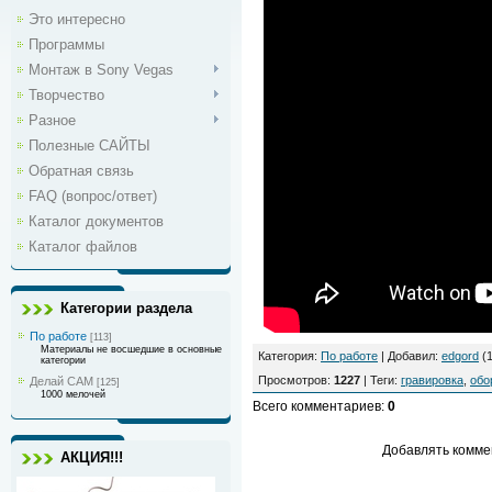
Это интересно
Программы
Монтаж в Sony Vegas
Творчество
Разное
Полезные САЙТЫ
Обратная связь
FAQ (вопрос/ответ)
Каталог документов
Каталог файлов
Категории раздела
По работе
[113]
Материалы не восшедшие в основные
Категория
:
По работе
|
Добавил
:
edgord
(1
категории
Просмотров
:
1227
|
Теги
:
гравировка
,
обо
Делай САМ
[125]
1000 мелочей
Всего комментариев
:
0
Добавлять комме
АКЦИЯ!!!