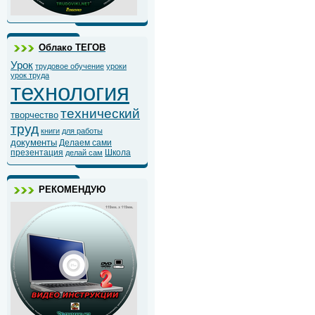
Облако ТЕГОВ
Урок
трудовое обучение
уроки
урок труда
технология
технический
творчество
труд
книги
для работы
документы
Делаем сами
презентация
Школа
делай сам
РЕКОМЕНДУЮ