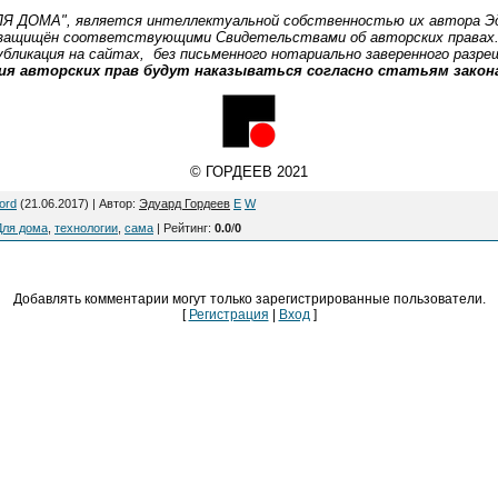
 ДОМА", является интеллектуальной собственностью их автора Эд
тью защищён соответствующими Свидетельствами об авторских правах.
убликация на сайтах, без письменного нотариально заверенного разр
ия авторских прав будут наказываться согласно статьям закона
© ГОРДЕЕВ 2021
ord
(21.06.2017) |
Автор
:
Эдуард Гордеев
E
W
Для дома
,
технологии
,
сама
|
Рейтинг
:
0.0
/
0
Добавлять комментарии могут только зарегистрированные пользователи.
[
Регистрация
|
Вход
]