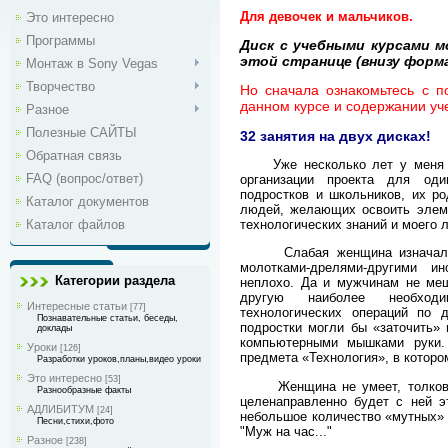
Для девочек и мальчиков.
Это интересно
Программы
Диск с учебными курсами м
этой странице (внизу форм
Монтаж в Sony Vegas
Творчество
Но сначала ознакомьтесь с 
данном курсе и содержании уче
Разное
Полезные САЙТЫ
32 занятия на двух дисках!
Обратная связь
Уже несколько лет у меня в 
FAQ (вопрос/ответ)
организации проекта для оди
подростков и школьников, их ро
Каталог документов
людей, желающих освоить элеме
технологических знаний и моего 
Каталог файлов
Слабая женщина изначально
молотками-дрелями-другими и
Категории раздела
неплохо. Да и мужчинам не ме
другую наиболее необход
Интересные статьи
[77]
технологических операций по 
Познавательные статьи, беседы,
подростки могли бы «заточить»
доклады
компьютерными мышками руки.
Уроки
[126]
предмета «Технология», в которо
Разработки уроков,планы,видео уроки
Это интересно
[53]
Женщина не умеет, толкового 
Разнообразные факты
целенаправленно будет с ней эт
АДЛИБИТУМ
[24]
небольшое количество «мутных» в
Песни,стихи,фото
"Муж на час..."
Разное
[238]