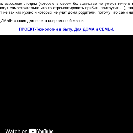
взрослым людям (которые в своём большинстве не умеют ничего д
огут самостоятельно что-то отремонтировать-прибить-прикрутить...), та
 не так как нужно и которых не учат дома родители, потому что сами ни
ЫЕ знания для всех в современной жизни!
ПРОЕКТ-Технологии в быту. Для ДОМА и СЕМЬИ.