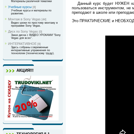
Материалы различной тематики
Данный курс будет НУЖЕН как 
Учебные курсы
пользоваться инструментом, не м
[8]
Учебные курсы и материалы по
преподают в школе или преподают
развитию.
Монтаж в Sony Vegas
[44]
Это ПРАКТИЧЕСКИЕ и НЕОБХОДИМ
Видео уроки по простому монтажу в
программе Sony Vegas.
Диск по Sony Vegas
[0]
Заказ диска с ВИДЕО УРОКАМИ "Sony
Vegas для всех".
ИНТЕРАКТИВНОЕ
[9]
Здесь собраны современные
интерактивные упражнения по
технологии (техническому труду).
АКЦИЯ!!!