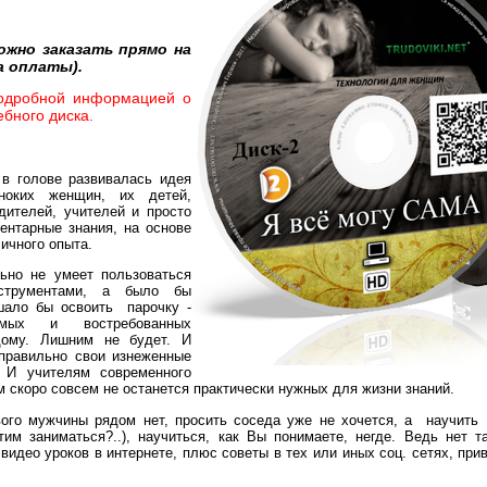
ожно заказать прямо на
а оплаты).
подробной информацией о
бного диска.
голове развивалась идея
ноких женщин, их детей,
дителей, учителей и просто
нтарные знания, на основе
личного опыта.
 не умеет пользоваться
нструментами, а было бы
шало бы освоить парочку -
имых и востребованных
дому. Лишним не будет. И
 правильно свои изнеженные
 И учителям современного
м скоро совсем не останется практически нужных для жизни знаний.
мужчины рядом нет, просить соседа уже не хочется, а научить е
им заниматься?..), научиться, как Вы понимаете, негде. Ведь нет та
идео уроков в интернете, плюс советы в тех или иных соц. сетях, прив