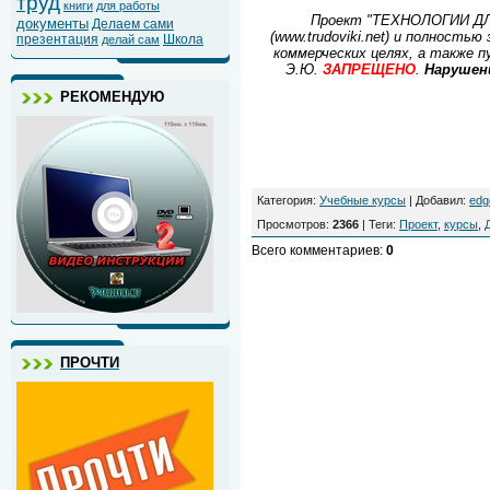
труд
книги
для работы
Проект "ТЕХНОЛОГИИ ДЛЯ
документы
Делаем сами
(www.trudoviki.net) и полнос
презентация
Школа
делай сам
коммерческих целях, а также п
Э.Ю.
ЗАПРЕЩЕНО
.
Нарушен
РЕКОМЕНДУЮ
Категория
:
Учебные курсы
|
Добавил
:
edg
Просмотров
:
2366
|
Теги
:
Проект
,
курсы
,
Всего комментариев
:
0
ПРОЧТИ