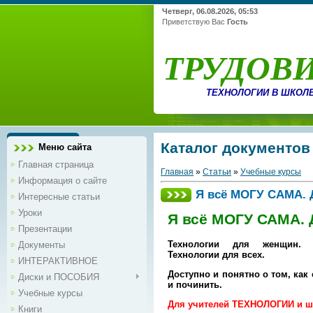
Четверг, 06.08.2026, 05:53
Приветствую Вас
Гость
ТРУДОВ
ТЕХНОЛОГИИ В ШКОЛ
Каталог документов
Меню сайта
Главная страница
Главная
»
Статьи
»
Учебные курсы
Информация о сайте
Я всё МОГУ САМА. Д
Интересные статьи
Уроки
Я всё МОГУ САМА. Д
Презентации
Технологии для женщин. 
Документы
Технологии для всех.
ИНТЕРАКТИВНОЕ
Доступно и понятно о том, как
Диски и ПОСОБИЯ
и починить.
Учебные курсы
Для учителей ТЕХНОЛОГИИ и ш
Книги