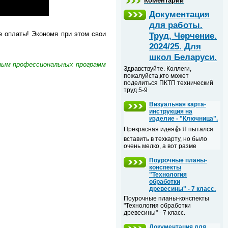
Коментарии
Документация
для работы.
е оплаты! Экономя при этом свои
Труд, Черчение.
2024/25. Для
школ Беларуси.
нным профессиональных программ
Здравствуйте. Коллеги,
пожалуйста,кто может
поделиться ПКТП технический
труд 5-9
Визуальная карта-
инструкция на
изделие - "Ключница".
Прекрасная идея👍 Я пытался
вставить в техкарту, но было
очень мелко, а вот разме
Поурочные планы-
конспекты
"Технология
обработки
древесины" - 7 класс.
Поурочные планы-конспекты
"Технология обработки
древесины" - 7 класс.
Документация для