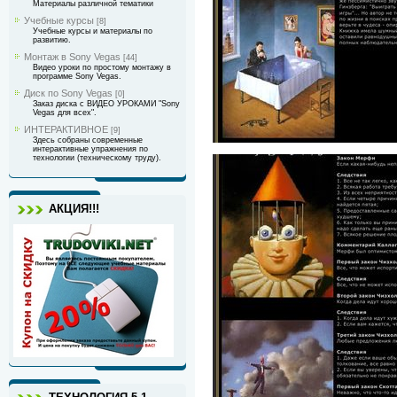
Материалы различной тематики
Учебные курсы
[8]
Учебные курсы и материалы по
развитию.
Монтаж в Sony Vegas
[44]
Видео уроки по простому монтажу в
программе Sony Vegas.
Диск по Sony Vegas
[0]
Заказ диска с ВИДЕО УРОКАМИ "Sony
Vegas для всех".
ИНТЕРАКТИВНОЕ
[9]
Здесь собраны современные
интерактивные упражнения по
технологии (техническому труду).
АКЦИЯ!!!