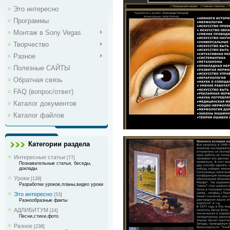
Это интересно
Программы
Монтаж в Sony Vegas
Творчество
Разное
Полезные САЙТЫ
Обратная связь
FAQ (вопрос/ответ)
Каталог документов
Каталог файлов
Категории раздела
Интересные статьи
[77]
Познавательные статьи, беседы,
доклады
Уроки
[126]
Разработки уроков,планы,видео уроки
Это интересно
[53]
Разнообразные факты
АДЛИБИТУМ
[24]
Песни,стихи,фото
Разное
[238]