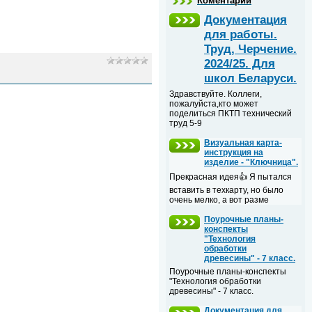
Коментарии
Документация
для работы.
Труд, Черчение.
2024/25. Для
школ Беларуси.
Здравствуйте. Коллеги,
пожалуйста,кто может
поделиться ПКТП технический
труд 5-9
Визуальная карта-
инструкция на
изделие - "Ключница".
Прекрасная идея👍 Я пытался
вставить в техкарту, но было
очень мелко, а вот разме
Поурочные планы-
конспекты
"Технология
обработки
древесины" - 7 класс.
Поурочные планы-конспекты
"Технология обработки
древесины" - 7 класс.
Документация для