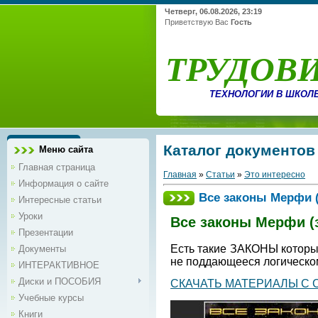
Четверг, 06.08.2026, 23:19
Приветствую Вас
Гость
ТРУДОВ
ТЕХНОЛОГИИ В ШКОЛ
Каталог документов
Меню сайта
Главная страница
Главная
»
Статьи
»
Это интересно
Информация о сайте
Все законы Мерфи (
Интересные статьи
Уроки
Все законы Мерфи (
Презентации
Есть такие ЗАКОНЫ которые
Документы
не поддающееся логическо
ИНТЕРАКТИВНОЕ
Диски и ПОСОБИЯ
СКАЧАТЬ МАТЕРИАЛЫ С 
Учебные курсы
Книги