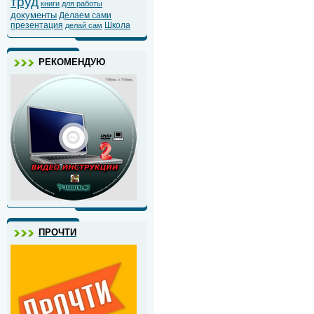
труд
книги
для работы
документы
Делаем сами
презентация
Школа
делай сам
РЕКОМЕНДУЮ
ПРОЧТИ